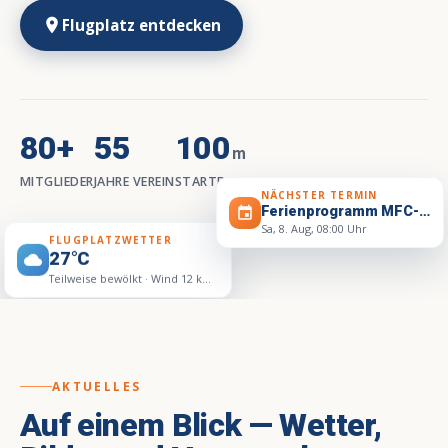
place
Flugplatz entdecken
80
+
55
100
m
MITGLIEDER
JAHRE VEREIN
STARTBAHN
NÄCHSTER TERMIN
Ferienprogramm MFC-Noris
event
Sa, 8. Aug, 08:00 Uhr
FLUGPLATZWETTER
27°C
wb_cloudy
-
Teilweise bewölkt · Wind 12 km/h WNW
is
26
AKTUELLES
Auf einem Blick — Wetter,