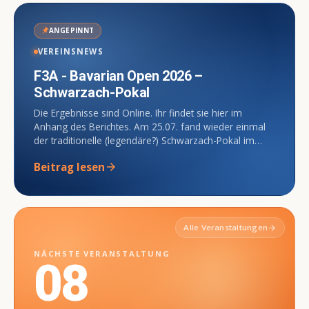
push_pin
ANGEPINNT
VEREINSNEWS
F3A - Bavarian Open 2026 –
Schwarzach-Pokal
Die Ergebnisse sind Online. Ihr findet sie hier im
Anhang des Berichtes. Am 25.07. fand wieder einmal
der traditionelle (legendäre?) Schwarzach-Pokal im
Rahmen der F3A-Bavarian Open 2026 statt....
Beitrag lesen
arrow_forward
Alle Veranstaltungen
arrow_forward
NÄCHSTE VERANSTALTUNG
08