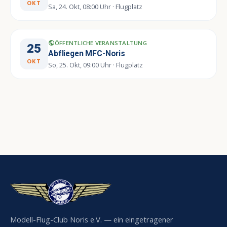
OKT
Sa, 24. Okt, 08:00 Uhr · Flugplatz
ÖFFENTLICHE VERANSTALTUNG
public
25
Abfliegen MFC-Noris
OKT
So, 25. Okt, 09:00 Uhr · Flugplatz
Modell-Flug-Club Noris e.V. — ein eingetragener