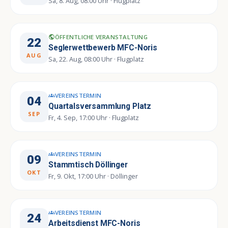
Sa, 8. Aug, 08:00 Uhr · Flugplatz
ÖFFENTLICHE VERANSTALTUNG
public
22
Seglerwettbewerb MFC-Noris
AUG
Sa, 22. Aug, 08:00 Uhr · Flugplatz
VEREINSTERMIN
groups
04
Quartalsversammlung Platz
SEP
Fr, 4. Sep, 17:00 Uhr · Flugplatz
VEREINSTERMIN
groups
09
Stammtisch Döllinger
OKT
Fr, 9. Okt, 17:00 Uhr · Döllinger
VEREINSTERMIN
groups
24
Arbeitsdienst MFC-Noris