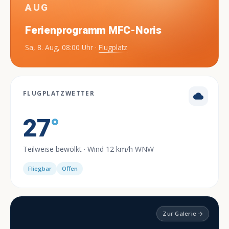
AUG
Ferienprogramm MFC-Noris
Sa, 8. Aug, 08:00 Uhr ·
Flugplatz
FLUGPLATZWETTER
wb_cloudy
27
°
Teilweise bewölkt · Wind 12 km/h WNW
Fliegbar
Offen
Zur Galerie
arrow_forward